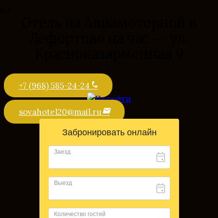
Отель на Авиамоторной в
Лефортово на час — ул.
Красноказарменная 9
+7 (968) 585-24-24
phone
sovahotel20@mail.ru
mail