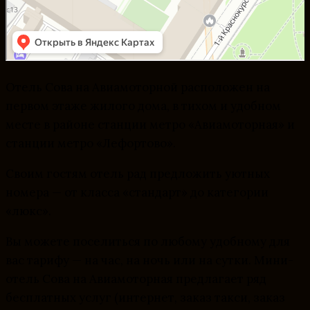
Отель Сова на Авиамоторной расположен на
первом этаже жилого дома, в тихом и удобном
месте в районе станции метро «Авиамоторная» и
станции метро «Лефортово».
Своим гостям отель рад предложить уютных
номера — от класса «стандарт» до категории
«люкс».
Вы можете поселиться по любому удобному для
вас тарифу — на час, на ночь или на сутки. Мини-
отель Сова на Авиамоторная предлагает ряд
бесплатных услуг (интернет, заказ такси, заказ