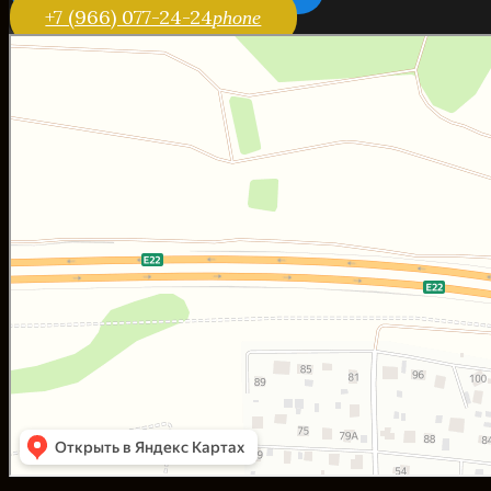
+7 (966) 077-24-24
phone
Сова
Гостиница в Москве и Московской области