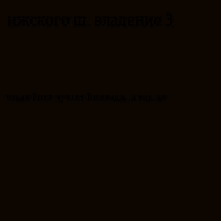
орижского ш. владение 3
Новая Рига Аутлет Вилладж, а так же