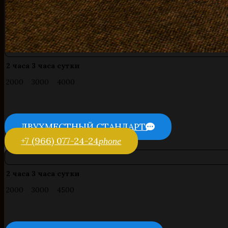
2 часа
3 часа
сутки
2000
3000
4000
ДВУХМЕСТНЫЙ СТАНДАРТ
+7 (966) 077-24-24
phone
2 часа
3 часа
сутки
2000
3000
4500