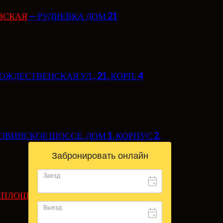
ВСКАЯ
— РУДНЕВКА ДОМ 21
с — МО, г. Истра — 43 км Нов
(М-9 Балтия)
ОЖДЕСТВЕНСКАЯ УЛ., 21, КОРП. 4
поселке Покровское находиться
торговый центр
ходиться от нас в 5 километрах.
ОВИНСКОЕ ШОССЕ, ДОМ 1, КОРПУС 2.
Я ПЛОЩАДЬ
— СУВОРОВСКАЯ УЛ., 2Б